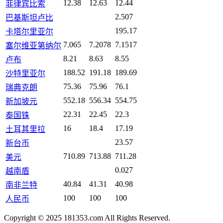
12.38
12.63
12.44
菲律宾比索
2.507
巴基斯坦卢比
195.17
卡塔尔里亚尔
7.065
7.2078
7.1517
塞尔维亚第纳尔
8.21
8.63
8.55
卢布
188.52
191.18
189.69
沙特里亚尔
75.36
75.96
76.1
瑞典克朗
552.18
556.34
554.75
新加坡元
22.31
22.45
22.3
泰国铢
16
18.4
17.19
土耳其里拉
23.57
新台币
710.89
713.88
711.28
美元
0.027
越南盾
40.84
41.31
40.98
南非兰特
100
100
100
人民币
Copyright © 2025 181353.com All Rights Reserved.