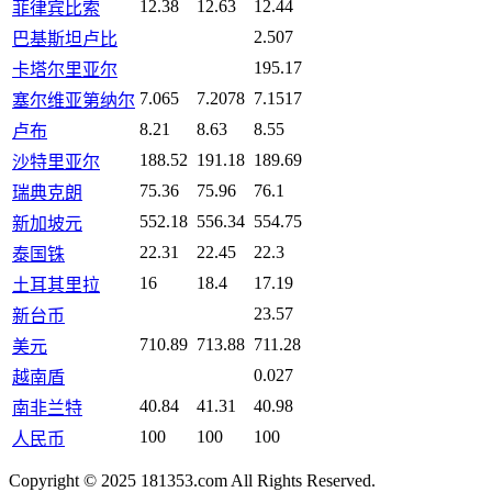
12.38
12.63
12.44
菲律宾比索
2.507
巴基斯坦卢比
195.17
卡塔尔里亚尔
7.065
7.2078
7.1517
塞尔维亚第纳尔
8.21
8.63
8.55
卢布
188.52
191.18
189.69
沙特里亚尔
75.36
75.96
76.1
瑞典克朗
552.18
556.34
554.75
新加坡元
22.31
22.45
22.3
泰国铢
16
18.4
17.19
土耳其里拉
23.57
新台币
710.89
713.88
711.28
美元
0.027
越南盾
40.84
41.31
40.98
南非兰特
100
100
100
人民币
Copyright © 2025 181353.com All Rights Reserved.